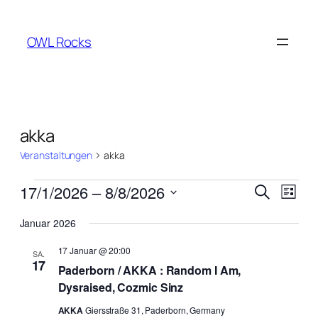
OWL Rocks
akka
Veranstaltungen
akka
Veranstaltungen
Verans
Vera
17/1/2026
 – 
8/8/2026
Suche
Liste
Ansi
Suche
Datum
Navi
Januar 2026
wählen.
und
17 Januar @ 20:00
Ansich
SA.
17
Paderborn / AKKA : Random I Am,
Naviga
Dysraised, Cozmic Sinz
AKKA
Giersstraße 31, Paderborn, Germany