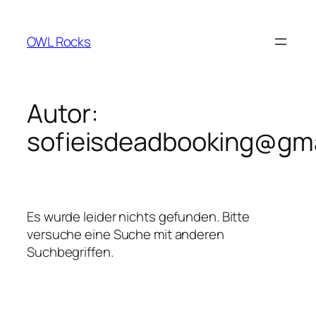
Zum
Inhalt
OWL Rocks
springen
Autor:
sofieisdeadbooking@gm
Es wurde leider nichts gefunden. Bitte
versuche eine Suche mit anderen
Suchbegriffen.