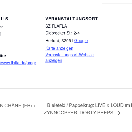
ILS
VERANSTALTUNGSORT
SZ FLAFLA
m:
Diebrocker Str. 2-4
i
Herford
,
32051
Google
Karte anzeigen
Veranstaltungsort-Website
te:
anzeigen
//www.flafla.de/progr
Bielefeld / Pappelkrug: LIVE & LOUD i
RON CRÂNE (FR) +
ZYNNCOPPER; DØRTY PEEPS