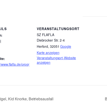
ILS
VERANSTALTUNGSORT
SZ FLAFLA
m:
Diebrocker Str. 2-4
i
Herford
,
32051
Google
Karte anzeigen
Veranstaltungsort-Website
te:
anzeigen
//www.flafla.de/progr
gel, Kid Knorke, Betriebsausfall
B