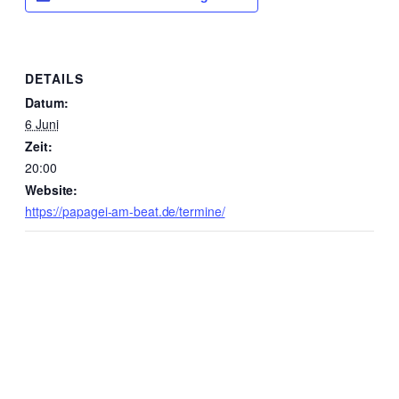
DETAILS
Datum:
6 Juni
Zeit:
20:00
Website:
https://papagei-am-beat.de/termine/