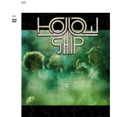
€15
SA.
22