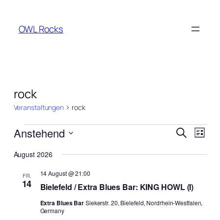
OWL Rocks
rock
Veranstaltungen
rock
Veranstaltungen
Verans
Vera
Anstehend
Suche
Liste
Ansi
Suche
Datum
Navi
August 2026
wählen.
und
14 August @ 21:00
Ansich
FR.
14
Bielefeld / Extra Blues Bar: KING HOWL (I)
Naviga
Extra Blues Bar
Siekerstr. 20, Bielefeld, Nordrhein-Westfalen,
Germany