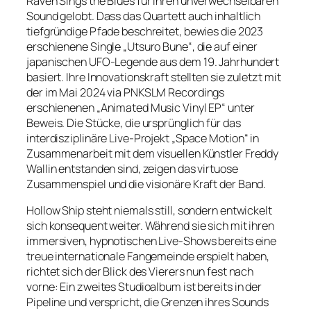
Raven Sings the Blues für ihren unverwechselbaren
Sound gelobt. Dass das Quartett auch inhaltlich
tiefgründige Pfade beschreitet, bewies die 2023
erschienene Single „Utsuro Bune“, die auf einer
japanischen UFO-Legende aus dem 19. Jahrhundert
basiert. Ihre Innovationskraft stellten sie zuletzt mit
der im Mai 2024 via PNKSLM Recordings
erschienenen „Animated Music Vinyl EP“ unter
Beweis. Die Stücke, die ursprünglich für das
interdisziplinäre Live-Projekt „Space Motion“ in
Zusammenarbeit mit dem visuellen Künstler Freddy
Wallin entstanden sind, zeigen das virtuose
Zusammenspiel und die visionäre Kraft der Band.
Hollow Ship steht niemals still, sondern entwickelt
sich konsequent weiter. Während sie sich mit ihren
immersiven, hypnotischen Live-Shows bereits eine
treue internationale Fangemeinde erspielt haben,
richtet sich der Blick des Vierers nun fest nach
vorne: Ein zweites Studioalbum ist bereits in der
Pipeline und verspricht, die Grenzen ihres Sounds