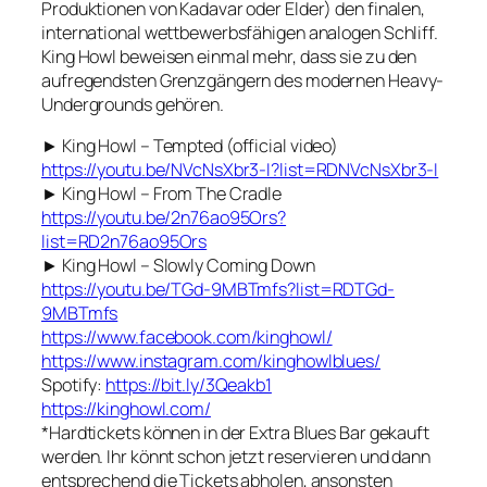
Produktionen von Kadavar oder Elder) den finalen,
international wettbewerbsfähigen analogen Schliff.
King Howl beweisen einmal mehr, dass sie zu den
aufregendsten Grenzgängern des modernen Heavy-
Undergrounds gehören.
► King Howl – Tempted (official video)
https://youtu.be/NVcNsXbr3-I?list=RDNVcNsXbr3-I
► King Howl – From The Cradle
https://youtu.be/2n76ao95Ors?
list=RD2n76ao95Ors
► King Howl – Slowly Coming Down
https://youtu.be/TGd-9MBTmfs?list=RDTGd-
9MBTmfs
https://www.facebook.com/kinghowl/
https://www.instagram.com/kinghowlblues/
Spotify:
https://bit.ly/3Qeakb1
https://kinghowl.com/
*Hardtickets können in der Extra Blues Bar gekauft
werden. Ihr könnt schon jetzt reservieren und dann
entsprechend die Tickets abholen, ansonsten