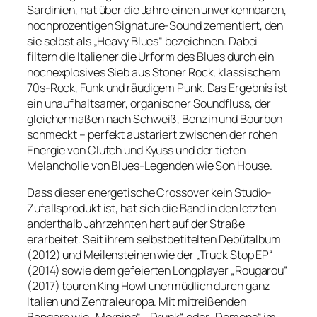
Sardinien, hat über die Jahre einen unverkennbaren,
hochprozentigen Signature-Sound zementiert, den
sie selbst als „Heavy Blues“ bezeichnen. Dabei
filtern die Italiener die Urform des Blues durch ein
hochexplosives Sieb aus Stoner Rock, klassischem
70s-Rock, Funk und räudigem Punk. Das Ergebnis ist
ein unaufhaltsamer, organischer Soundfluss, der
gleichermaßen nach Schweiß, Benzin und Bourbon
schmeckt – perfekt austariert zwischen der rohen
Energie von Clutch und Kyuss und der tiefen
Melancholie von Blues-Legenden wie Son House.
Dass dieser energetische Crossover kein Studio-
Zufallsprodukt ist, hat sich die Band in den letzten
anderthalb Jahrzehnten hart auf der Straße
erarbeitet. Seit ihrem selbstbetitelten Debütalbum
(2012) und Meilensteinen wie der „Truck Stop EP“
(2014) sowie dem gefeierten Longplayer „Rougarou“
(2017) touren King Howl unermüdlich durch ganz
Italien und Zentraleuropa. Mit mitreißenden
Bangern wie „Morning“, „Drunk“ oder „Demons“ im