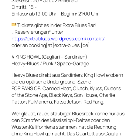
Siekerstr. 20 – 33602 Bielefeld
Eintritt: 15,-
Einlass: ab 19:00 Uhr – Beginn: 21:00 Uhr
Tickets gibt es in der Extra Blues Bar!
…Reservierungen* unter
https://extrablues.wordpress.com/kontakt/
oder an booking[at]extra-blues.[de]
// KING HOWL (Cagliari – Sardinien)
Heavy-Blues / Punk / Space-Garage
Heavy Blues direkt aus Sardinien: King Howl erobern
die europäische Underground-Szene
FOR FANS OF: Canned Heat, Clutch, Kyuss, Queens
of the Stone Age, Black Keys, Son House, Charlie
Patton, Fu Manchu, Fatso Jetson, Red Fang.
Wer glaubt, rauer, staubiger Bluesrock könne nur aus
den Sümpfen des Mississippi-Deltas oder den
Wüsten Kaliforniens stammen, hat die Rechnung
ohne King Howl gemacht. Das Quartett aus Cagliari,