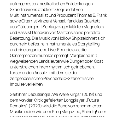
aufregendsten musikalischen Entdeckungen
Skandinaviens etabliert. Gegründet von
Multiinstrumentalist und Produzent Thomas E. Frank
sowie Gitarrist Vincent Vensal, fand das Quartett
aus Göteborg mit Schlagzeuger Mårten Magnefors
und Bassist Donovan von Martens seine perfekte
Besetzung. Die Musik von Hollow Ship zeichnet sich
durch ein tiefes, rein instrumentales Storytelling
und eine organische Live-Energie aus, die
Genregrenzen mühelos sprengt. Vergleiche mit
wegweisenden Landsleuten wie Dungen oder Goat
unterstreichen ihren rhythmisch getriebenen,
forschenden Ansatz, mit dem sie der
zeitgenössischen Psychedelic-Szene frische
Impulse verleihen.
Seit ihrer Debütsingle „We Were Kings“ (2019) und
dem von der Kritik gefeierten Longplayer „Future
Remains“ (2020) wird die Band von renommierten
Musikmedien wie dem Prog Magazine, Shindig! oder