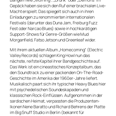
Gepäck haben sie sich den Ruf einer brachialen Live-
Macht erspielt. Das spiegelt sich auch in ihren
Einladungen zu renommierten internationalen
Festivals (darunter das Duna Jam, Freiburg Fuzz
Fest oder Narcao Blues) sowie in hochkarätigen
Support-Shows für Genre-Größen wie Mud
Morganfield, Fatso Jetson und Greenleaf wider.
Mit ihrem aktuellen Album „Homecoming“ (Electric
Valley Records) schlagen King Howl nun das
nächste, reifste Kapitel ihrer Bandgeschichte auf.
Das Werk ist ein cineastisches Konzeptalbum, das
den Soundtrack zu einer packenden On-The-Road-
Geschichte im Amerika der 1960er-Jahre liefert.
Musikalisch paart sich ihr typischer Heavy Blues hier
mit psychedelischen Soundeskapaden und
klassischen Rock-Einflüssen. Aufgenommen in der
sardischen Heimat, verpassten die Produzenten-
Ikonen Nene Baratto und Richard Behrens der Platte
im Big Snuff Studio in Berlin (bekannt für