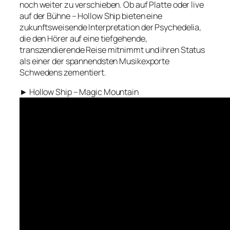
noch weiter zu verschieben. Ob auf Platte oder live
auf der Bühne – Hollow Ship bieten eine
zukunftsweisende Interpretation der Psychedelia,
die den Hörer auf eine tiefgehende,
transzendierende Reise mitnimmt und ihren Status
als einer der spannendsten Musikexporte
Schwedens zementiert.
► Hollow Ship – Magic Mountain