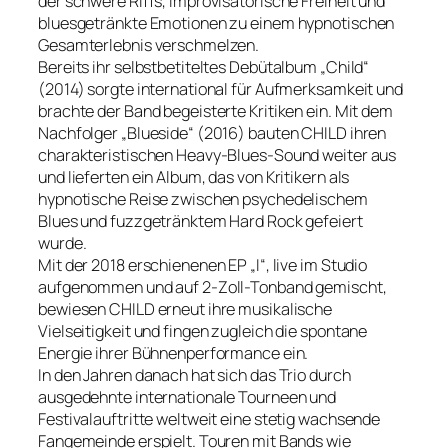
der schwere Riffs, improvisatorische Freiheit und
bluesgetränkte Emotionen zu einem hypnotischen
Gesamterlebnis verschmelzen.
Bereits ihr selbstbetiteltes Debütalbum „Child“
(2014) sorgte international für Aufmerksamkeit und
brachte der Band begeisterte Kritiken ein. Mit dem
Nachfolger „Blueside“ (2016) bauten CHILD ihren
charakteristischen Heavy-Blues-Sound weiter aus
und lieferten ein Album, das von Kritikern als
hypnotische Reise zwischen psychedelischem
Blues und fuzzgetränktem Hard Rock gefeiert
wurde.
Mit der 2018 erschienenen EP „I“, live im Studio
aufgenommen und auf 2-Zoll-Tonband gemischt,
bewiesen CHILD erneut ihre musikalische
Vielseitigkeit und fingen zugleich die spontane
Energie ihrer Bühnenperformance ein.
In den Jahren danach hat sich das Trio durch
ausgedehnte internationale Tourneen und
Festivalauftritte weltweit eine stetig wachsende
Fangemeinde erspielt. Touren mit Bands wie