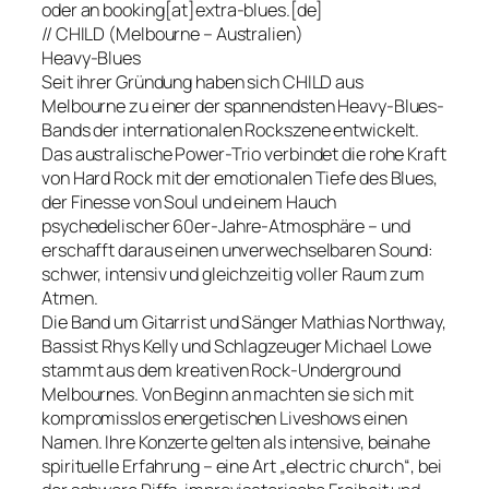
oder an booking[at]extra-blues.[de]
// CHILD (Melbourne – Australien)
Heavy-Blues
Seit ihrer Gründung haben sich CHILD aus
Melbourne zu einer der spannendsten Heavy-Blues-
Bands der internationalen Rockszene entwickelt.
Das australische Power-Trio verbindet die rohe Kraft
von Hard Rock mit der emotionalen Tiefe des Blues,
der Finesse von Soul und einem Hauch
psychedelischer 60er-Jahre-Atmosphäre – und
erschafft daraus einen unverwechselbaren Sound:
schwer, intensiv und gleichzeitig voller Raum zum
Atmen.
Die Band um Gitarrist und Sänger Mathias Northway,
Bassist Rhys Kelly und Schlagzeuger Michael Lowe
stammt aus dem kreativen Rock-Underground
Melbournes. Von Beginn an machten sie sich mit
kompromisslos energetischen Liveshows einen
Namen. Ihre Konzerte gelten als intensive, beinahe
spirituelle Erfahrung – eine Art „electric church“, bei