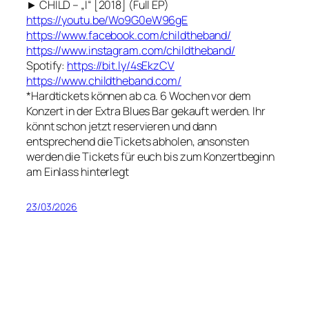
► CHILD – „I“ [2018] (Full EP)
https://youtu.be/Wo9G0eW96gE
https://www.facebook.com/childtheband/
https://www.instagram.com/childtheband/
Spotify:
https://bit.ly/4sEkzCV
https://www.childtheband.com/
*Hardtickets können ab ca. 6 Wochen vor dem
Konzert in der Extra Blues Bar gekauft werden. Ihr
könnt schon jetzt reservieren und dann
entsprechend die Tickets abholen, ansonsten
werden die Tickets für euch bis zum Konzertbeginn
am Einlass hinterlegt
23/03/2026