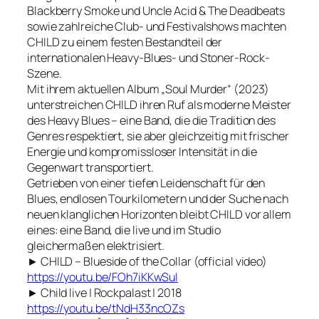
Blackberry Smoke und Uncle Acid & The Deadbeats
sowie zahlreiche Club- und Festivalshows machten
CHILD zu einem festen Bestandteil der
internationalen Heavy-Blues- und Stoner-Rock-
Szene.
Mit ihrem aktuellen Album „Soul Murder“ (2023)
unterstreichen CHILD ihren Ruf als moderne Meister
des Heavy Blues – eine Band, die die Tradition des
Genres respektiert, sie aber gleichzeitig mit frischer
Energie und kompromissloser Intensität in die
Gegenwart transportiert.
Getrieben von einer tiefen Leidenschaft für den
Blues, endlosen Tourkilometern und der Suche nach
neuen klanglichen Horizonten bleibt CHILD vor allem
eines: eine Band, die live und im Studio
gleichermaßen elektrisiert.
► CHILD – Blueside of the Collar (official video)
https://youtu.be/FOh7iKKwSuI
► Child live | Rockpalast | 2018
https://youtu.be/tNdH33ncOZs