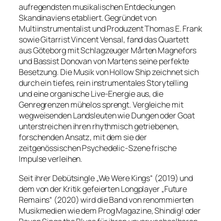
aufregendsten musikalischen Entdeckungen
Skandinaviens etabliert. Gegründet von
Multiinstrumentalist und Produzent Thomas E. Frank
sowie Gitarrist Vincent Vensal, fand das Quartett
aus Göteborg mit Schlagzeuger Mårten Magnefors
und Bassist Donovan von Martens seine perfekte
Besetzung. Die Musik von Hollow Ship zeichnet sich
durch ein tiefes, rein instrumentales Storytelling
und eine organische Live-Energie aus, die
Genregrenzen mühelos sprengt. Vergleiche mit
wegweisenden Landsleuten wie Dungen oder Goat
unterstreichen ihren rhythmisch getriebenen,
forschenden Ansatz, mit dem sie der
zeitgenössischen Psychedelic-Szene frische
Impulse verleihen.
Seit ihrer Debütsingle „We Were Kings“ (2019) und
dem von der Kritik gefeierten Longplayer „Future
Remains“ (2020) wird die Band von renommierten
Musikmedien wie dem Prog Magazine, Shindig! oder