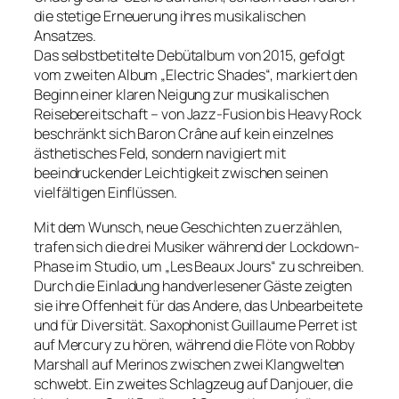
die stetige Erneuerung ihres musikalischen
Ansatzes.
Das selbstbetitelte Debütalbum von 2015, gefolgt
vom zweiten Album „Electric Shades“, markiert den
Beginn einer klaren Neigung zur musikalischen
Reisebereitschaft – von Jazz-Fusion bis Heavy Rock
beschränkt sich Baron Crâne auf kein einzelnes
ästhetisches Feld, sondern navigiert mit
beeindruckender Leichtigkeit zwischen seinen
vielfältigen Einflüssen.
Mit dem Wunsch, neue Geschichten zu erzählen,
trafen sich die drei Musiker während der Lockdown-
Phase im Studio, um „Les Beaux Jours“ zu schreiben.
Durch die Einladung handverlesener Gäste zeigten
sie ihre Offenheit für das Andere, das Unbearbeitete
und für Diversität. Saxophonist Guillaume Perret ist
auf Mercury zu hören, während die Flöte von Robby
Marshall auf Merinos zwischen zwei Klangwelten
schwebt. Ein zweites Schlagzeug auf Danjouer, die