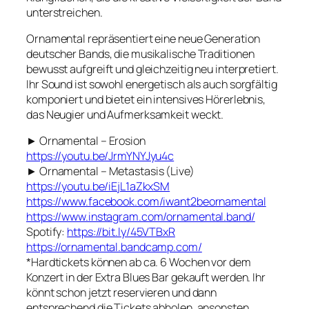
unterstreichen.
Ornamental repräsentiert eine neue Generation
deutscher Bands, die musikalische Traditionen
bewusst aufgreift und gleichzeitig neu interpretiert.
Ihr Sound ist sowohl energetisch als auch sorgfältig
komponiert und bietet ein intensives Hörerlebnis,
das Neugier und Aufmerksamkeit weckt.
► Ornamental – Erosion
https://youtu.be/JrmYNYJyu4c
► Ornamental – Metastasis (Live)
https://youtu.be/iEjL1aZkxSM
https://www.facebook.com/iwant2beornamental
https://www.instagram.com/ornamental.band/
Spotify:
https://bit.ly/45VTBxR
https://ornamental.bandcamp.com/
*Hardtickets können ab ca. 6 Wochen vor dem
Konzert in der Extra Blues Bar gekauft werden. Ihr
könnt schon jetzt reservieren und dann
entsprechend die Tickets abholen, ansonsten