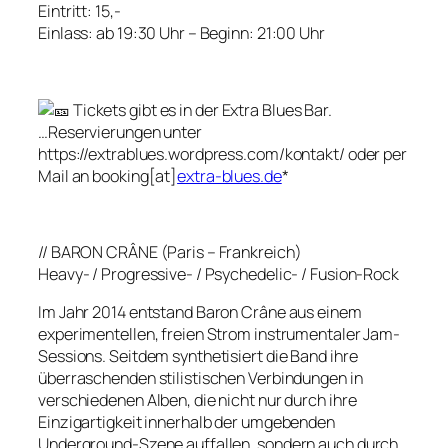
Eintritt: 15,-
Einlass: ab 19:30 Uhr – Beginn: 21:00 Uhr
Tickets gibt es in der Extra Blues Bar.
…Reservierungen unter
https://extrablues.wordpress.com/kontakt/ oder per
Mail an booking[at]
extra-blues.de
*
// BARON CRÂNE (Paris – Frankreich)
Heavy- / Progressive- / Psychedelic- / Fusion-Rock
Im Jahr 2014 entstand Baron Crâne aus einem
experimentellen, freien Strom instrumentaler Jam-
Sessions. Seitdem synthetisiert die Band ihre
überraschenden stilistischen Verbindungen in
verschiedenen Alben, die nicht nur durch ihre
Einzigartigkeit innerhalb der umgebenden
Underground-Szene auffallen, sondern auch durch