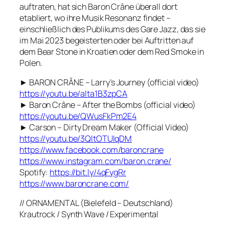
auftraten, hat sich Baron Crâne überall dort
etabliert, wo ihre Musik Resonanz findet –
einschließlich des Publikums des Gare Jazz, das sie
im Mai 2023 begeisterten oder bei Auftritten auf
dem Bear Stone in Kroatien oder dem Red Smoke in
Polen.
► BARON CRÂNE – Larry’s Journey (official video)
https://youtu.be/alta1B3zpCA
► Baron Crâne – After the Bombs (official video)
https://youtu.be/QWusFkPm2E4
► Carson – Dirty Dream Maker (Official Video)
https://youtu.be/3QltOTUIqDM
https://www.facebook.com/baroncrane
https://www.instagram.com/baron.crane/
Spotify:
https://bit.ly/4qFygRr
https://www.baroncrane.com/
// ORNAMENTAL (Bielefeld – Deutschland)
Krautrock / Synth Wave / Experimental