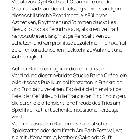
Vocals von Cyril Bodin auf Quarantine und die
Gitarrenparts auf dem Titelsong vervollständigen
dieses stilistische Experiment. Als Fülle von
Ästhetiken, Rhythmen und Stimmen drückt Les
Beaux Jours das Bedürfnis aus, als kreative Kraft
hervorzutreten, langfristige Perspektiven zu
schätzen und Kompromisse abzulehnen – ein Aufruf
zu einer künstlerischen Rückkehr zu Wahrheit und
Aufrichtigkeit.
Auf der Bühne ermöglicht die harmonische
Verbindung dieser hybriden Stücke Baron Crâne, ein
eklektisches Publikum bei Konzerten in Frankreich
und Europa zu vereinen. Es bleibt die Intensität der
Feier der Gefühle und die Trance der Empfindungen,
die durch die offensichtliche Freude des Trios am
Spiel ihrer kathartischen Kompositionen erzeugt
wird.
Von französischen Bühnen bis zu deutschen
Spielstätten oder dem Krach Am Bach Festival, wo
sie mit Ufomammut, Mother’s Cake oder Slift