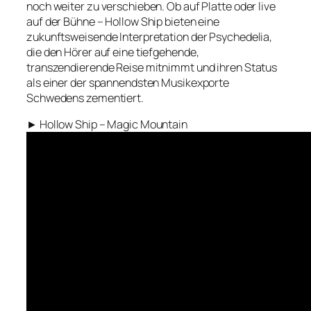
noch weiter zu verschieben. Ob auf Platte oder live
auf der Bühne – Hollow Ship bieten eine
zukunftsweisende Interpretation der Psychedelia,
die den Hörer auf eine tiefgehende,
transzendierende Reise mitnimmt und ihren Status
als einer der spannendsten Musikexporte
Schwedens zementiert.
► Hollow Ship – Magic Mountain