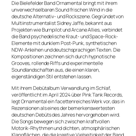
Die Bielefelder Band Ornamental bringt mit ihrem
unverwechselbaren Sound frischen Wind in die
deutsche Alternativ- und Rockszene. Gegründet von
Multiinstrumentalist Sidney Jaffe, bekannt aus
Projekten wie Burnpilot und Arcane Allies, verbindet
die Band psychedelische Kraut- und Space-Rock-
Elemente mit dunklem Post-Punk, synthetischen
NDW-Anleihen und deutschsprachigen Texten. Die
Kompositionen zeichnen sich durch hypnotische
Grooves, rollende Riffs und experimentelle
Soundlandschaften aus, die einen klaren,
eigenständigen Stil entstehen lassen.
Mit ihrem Debütalbum Verwandlung im Schlaf,
veröffentlicht im April 2024 über Pink Tank Records,
legt Ornamental ein facettenreiches Werk vor, das in
Rezensionen als eines der bemerkenswertesten
deutschen Debüts des Jahres hervorgehoben wird.
Die Songs bewegen sich zwischen kraftvollen
Motorik-Rhythmen und dichten, atmosphärischen
Klangflächen, die die kreative Vielseitigkeit der Band