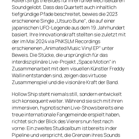
Raven Sings the Blues für ihren unverwechselbaren
Sound gelobt. Dass das Quartett auch inhaltlich
tiefgründige Pfade beschreitet, bewies die 2023
erschienene Single „Utsuro Bune“, die auf einer
japanischen UFO-Legende aus dem 19. Jahrhundert
basiert. Ihre Innovationskraft stellten sie zuletzt mit
der im Mai 2024 via PNKSLM Recordings
erschienenen „Animated Music Vinyl EP“ unter
Beweis. Die Stücke, die ursprünglich für das
interdisziplinäre Live-Projekt „Space Motion“ in
Zusammenarbeit mit dem visuellen Künstler Freddy
Wallin entstanden sind, zeigen das virtuose
Zusammenspiel und die visionäre Kraft der Band.
Hollow Ship steht niemals still, sondern entwickelt
sich konsequent weiter. Während sie sich mit ihren
immersiven, hypnotischen Live-Shows bereits eine
treue internationale Fangemeinde erspielt haben,
richtet sich der Blick des Vierers nun fest nach
vorne: Ein zweites Studioalbum ist bereits in der
Pipeline und verspricht, die Grenzen ihres Sounds