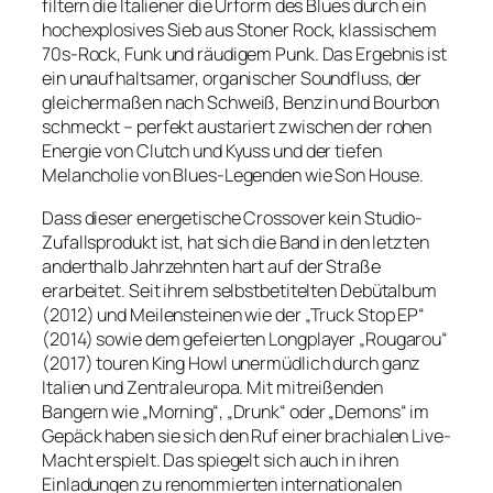
filtern die Italiener die Urform des Blues durch ein
hochexplosives Sieb aus Stoner Rock, klassischem
70s-Rock, Funk und räudigem Punk. Das Ergebnis ist
ein unaufhaltsamer, organischer Soundfluss, der
gleichermaßen nach Schweiß, Benzin und Bourbon
schmeckt – perfekt austariert zwischen der rohen
Energie von Clutch und Kyuss und der tiefen
Melancholie von Blues-Legenden wie Son House.
Dass dieser energetische Crossover kein Studio-
Zufallsprodukt ist, hat sich die Band in den letzten
anderthalb Jahrzehnten hart auf der Straße
erarbeitet. Seit ihrem selbstbetitelten Debütalbum
(2012) und Meilensteinen wie der „Truck Stop EP“
(2014) sowie dem gefeierten Longplayer „Rougarou“
(2017) touren King Howl unermüdlich durch ganz
Italien und Zentraleuropa. Mit mitreißenden
Bangern wie „Morning“, „Drunk“ oder „Demons“ im
Gepäck haben sie sich den Ruf einer brachialen Live-
Macht erspielt. Das spiegelt sich auch in ihren
Einladungen zu renommierten internationalen