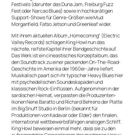
Festivals (darunter das Duna Jam, Freiburg Fuzz
Fest oder Narcao Blues) sowie in hochkarätigen
Support-Shows für Genre-Größen wie Mud
Morganfield, Fatso Jetson und Greenleaf wider.
Mit ihrem aktuellen Album „Homecoming“ (Electric
Valley Records) schlagen King Howl nun das
nächste, reifste Kapitel ihrer Bandgeschichte auf.
Das Werk ist ein cineastisches Konzeptalbum, das
den Soundtrack zu einer packenden On-The-Road-
Geschichte im Amerika der 1960er-Jahre liefert.
Musikalisch paart sich ihr typischer Heavy Blues hier
mit psychedelischen Soundeskapaden und
klassischen Rock-Einflüssen. Aufgenommen in der
sardischen Heimat, verpassten die Produzenten-
Ikonen Nene Baratto und Richard Behrens der Platte
im Big Snuff Studio in Berlin (bekannt für
Produktionen von Kadavar oder Elder) den finalen,
international wettbewerbsfähigen analogen Schliff.
King Howl beweisen einmal mehr, dass sie zu den
aufregendsten Grenzgängern des modernen Heavy-