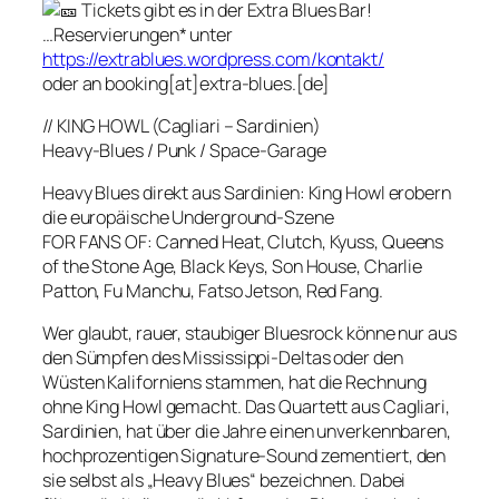
Tickets gibt es in der Extra Blues Bar!
…Reservierungen* unter
https://extrablues.wordpress.com/kontakt/
oder an booking[at]extra-blues.[de]
// KING HOWL (Cagliari – Sardinien)
Heavy-Blues / Punk / Space-Garage
Heavy Blues direkt aus Sardinien: King Howl erobern
die europäische Underground-Szene
FOR FANS OF: Canned Heat, Clutch, Kyuss, Queens
of the Stone Age, Black Keys, Son House, Charlie
Patton, Fu Manchu, Fatso Jetson, Red Fang.
Wer glaubt, rauer, staubiger Bluesrock könne nur aus
den Sümpfen des Mississippi-Deltas oder den
Wüsten Kaliforniens stammen, hat die Rechnung
ohne King Howl gemacht. Das Quartett aus Cagliari,
Sardinien, hat über die Jahre einen unverkennbaren,
hochprozentigen Signature-Sound zementiert, den
sie selbst als „Heavy Blues“ bezeichnen. Dabei