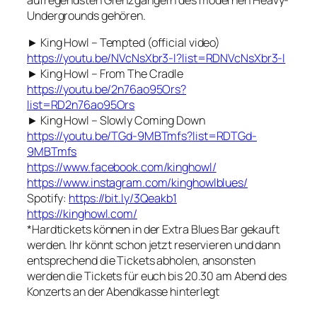
Undergrounds gehören.
► King Howl – Tempted (official video)
https://youtu.be/NVcNsXbr3-I?list=RDNVcNsXbr3-I
► King Howl – From The Cradle
https://youtu.be/2n76ao95Ors?
list=RD2n76ao95Ors
► King Howl – Slowly Coming Down
https://youtu.be/TGd-9MBTmfs?list=RDTGd-
9MBTmfs
https://www.facebook.com/kinghowl/
https://www.instagram.com/kinghowlblues/
Spotify:
https://bit.ly/3Qeakb1
https://kinghowl.com/
*Hardtickets können in der Extra Blues Bar gekauft
werden. Ihr könnt schon jetzt reservieren und dann
entsprechend die Tickets abholen, ansonsten
werden die Tickets für euch bis 20.30 am Abend des
Konzerts an der Abendkasse hinterlegt