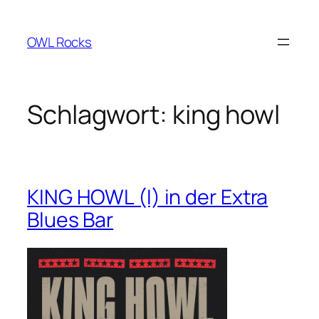
Zum
Inhalt
OWL Rocks
springen
Schlagwort:
king howl
KING HOWL (I) in der Extra
Blues Bar