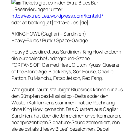
Tickets gibt es in der Extra Blues Bar!
…Reservierungen* unter
https://extrablues.wordpress.com/kontakt/
oder an booking[at]extra-blues.[de]
// KING HOWL (Cagliari – Sardinien)
Heavy-Blues / Punk / Space-Garage
Heavy Blues direkt aus Sardinien: King Howl erobern
die europäische Underground-Szene
FOR FANS OF: Canned Heat, Clutch, Kyuss, Queens
of the Stone Age, Black Keys, Son House, Charlie
Patton, Fu Manchu, Fatso Jetson, Red Fang.
Wer glaubt, rauer, staubiger Bluesrock könne nur aus
den Sümpfen des Mississippi-Deltas oder den
Wüsten Kaliforniens stammen, hat die Rechnung
ohne King Howl gemacht. Das Quartett aus Cagliari,
Sardinien, hat über die Jahre einen unverkennbaren,
hochprozentigen Signature-Sound zementiert, den
sie selbst als „Heavy Blues“ bezeichnen. Dabei