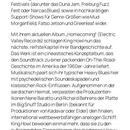
Festivals (darunter das Duna Jam, Freiburg Fuzz
Fest oder Narcao Blues) sowie in hochkarätigen
Support-Shows für Genre-Größen wie Mud
Morganfield, Fatso Jetson und Greenleaf wider.
Mit ihrem aktuellen Album „Homecoming“ (Electric
Valley Records) schlagen King Howl nun das
nächste, reifste Kapitel ihrer Bandgeschichte auf.
Das Werk ist ein cineastisches Konzeptalbum, das
den Soundtrack zu einer packenden On-The-Road-
Geschichte im Amerika der 1960er-Jahre liefert.
Musikalisch paart sich ihr typischer Heavy Blues hier
mit psychedelischen Soundeskapaden und
klassischen Rock-Einflüssen. Aufgenommen in der
sardischen Heimat, verpassten die Produzenten-
Ikonen Nene Baratto und Richard Behrens der Platte
im Big Snuff Studio in Berlin (bekannt für
Produktionen von Kadavar oder Elder) den finalen,
international wettbewerbsfähigen analogen Schliff.
King Howl beweisen einmal mehr, dass sie zu den
aufregendsten Grenzgängern des modernen Heavy-