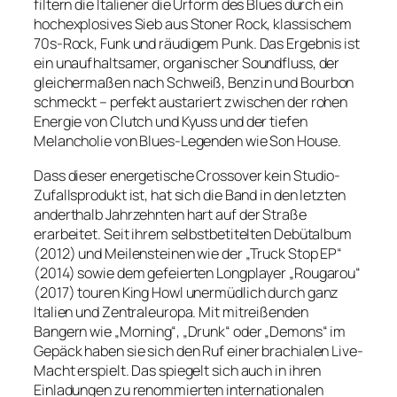
filtern die Italiener die Urform des Blues durch ein
hochexplosives Sieb aus Stoner Rock, klassischem
70s-Rock, Funk und räudigem Punk. Das Ergebnis ist
ein unaufhaltsamer, organischer Soundfluss, der
gleichermaßen nach Schweiß, Benzin und Bourbon
schmeckt – perfekt austariert zwischen der rohen
Energie von Clutch und Kyuss und der tiefen
Melancholie von Blues-Legenden wie Son House.
Dass dieser energetische Crossover kein Studio-
Zufallsprodukt ist, hat sich die Band in den letzten
anderthalb Jahrzehnten hart auf der Straße
erarbeitet. Seit ihrem selbstbetitelten Debütalbum
(2012) und Meilensteinen wie der „Truck Stop EP“
(2014) sowie dem gefeierten Longplayer „Rougarou“
(2017) touren King Howl unermüdlich durch ganz
Italien und Zentraleuropa. Mit mitreißenden
Bangern wie „Morning“, „Drunk“ oder „Demons“ im
Gepäck haben sie sich den Ruf einer brachialen Live-
Macht erspielt. Das spiegelt sich auch in ihren
Einladungen zu renommierten internationalen