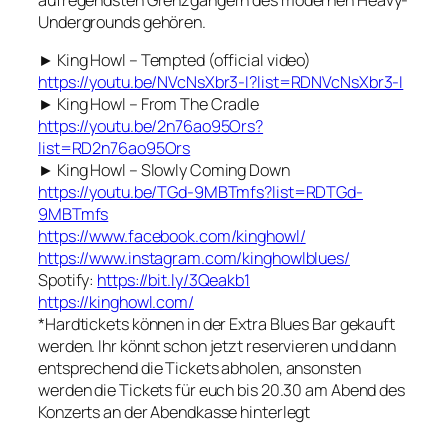
Undergrounds gehören.
► King Howl – Tempted (official video)
https://youtu.be/NVcNsXbr3-I?list=RDNVcNsXbr3-I
► King Howl – From The Cradle
https://youtu.be/2n76ao95Ors?
list=RD2n76ao95Ors
► King Howl – Slowly Coming Down
https://youtu.be/TGd-9MBTmfs?list=RDTGd-
9MBTmfs
https://www.facebook.com/kinghowl/
https://www.instagram.com/kinghowlblues/
Spotify:
https://bit.ly/3Qeakb1
https://kinghowl.com/
*Hardtickets können in der Extra Blues Bar gekauft
werden. Ihr könnt schon jetzt reservieren und dann
entsprechend die Tickets abholen, ansonsten
werden die Tickets für euch bis 20.30 am Abend des
Konzerts an der Abendkasse hinterlegt